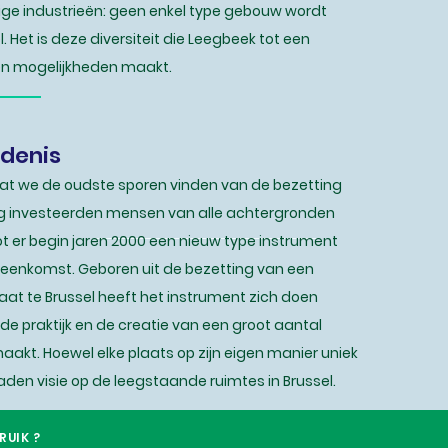
e industrieën: geen enkel type gebouw wordt
 Het is deze diversiteit die Leegbeek tot een
n mogelijkheden maakt.
edenis
n dat we de oudste sporen vinden van de bezetting
g investeerden mensen van alle achtergronden
ot er begin jaren 2000 een nieuw type instrument
reenkomst. Geboren uit de bezetting van een
aat te Brussel heeft het instrument zich doen
de praktijk en de creatie van een groot aantal
aakt. Hoewel elke plaats op zijn eigen manier uniek
aden visie op de leegstaande ruimtes in Brussel.
emeente
RUIK ?