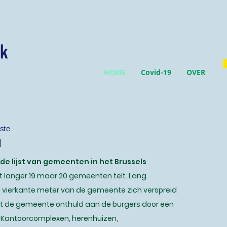
HOME
Covid-19
OVER
ᵗᵉ
l
 de lijst van gemeenten in het Brussels
iet langer 19 maar 20 gemeenten telt. Lang
 vierkante meter van de gemeente zich verspreid
dt de gemeente onthuld aan de burgers door een
 Kantoorcomplexen, herenhuizen,