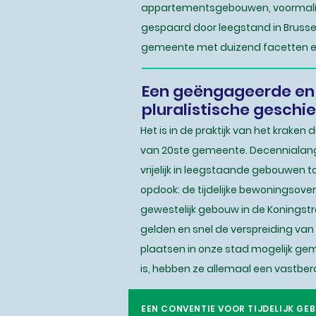
appartementsgebouwen, voormalig
gespaard door leegstand in Brussel.
gemeente met duizend facetten e
Een geëngageerde en
pluralistische geschi
Het is in de praktijk van het krake
van 20ste gemeente. Decennialan
vrijelijk in leegstaande gebouwen t
opdook: de tijdelijke bewoningsove
gewestelijk gebouw in de Koningstr
gelden en snel de verspreiding van 
plaatsen in onze stad mogelijk gem
is, hebben ze allemaal een vastber
Lees het manifest van de 20ste g
EEN CONVENTIE VOOR TIJDELIJK GEB