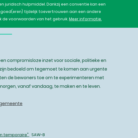
 een juridisch hulpmiddel. Dankzij een conventie kan een
 goed(eren) tijdelijk toevertrouwen aan een andere
ok de voorwaarden van het gebruik.
Meer informatie.
n compromisloze inzet voor sociale, politieke en
s zijn bedoeld om tegemoet te komen aan urgente
aten de bewoners toe om te experimenteren met
orgen, vanaf vandaag, te maken en te leven.
e gemeente
on temporaire"
, SAW-B