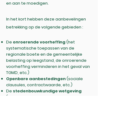
en aan te moedigen.
In het kort hebben deze aanbevelingen
betrekking op de volgende gebieden :
De
onroerende voorheffing
(het
systematische toepassen van de
regionale boete en de gemeentelijke
belasting op leegstand, de onroerende
voorheffing verminderen in het geval van
TGMD, etc.)
Openbare aanbestedingen
(sociale
clausules, contractwaarde, etc.)
De
stedenbouwkundige wetgeving
(vrijstelling van het aanvragen van een
stedelijke vergunning voor TGMD-
structuren naar het voorbeeld van de
uitzondering die geldt voor universitair
onderzoek, het versterken van
experimenten, "doe-vergunning", enz.)
Structurele financiële steun
(een